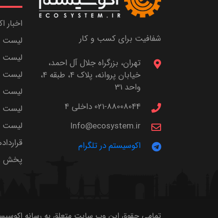
اخبار ا
شفافیت برای کسب و کار
لیست ش
لیست پا
تهران، بزرگراه جلال آل احمد،
لیست م
خیابان پروانه، پلاک 4، طبقه 4،
واحد 31
لیست اس
021-88008044 داخلی 4
لیست ا
لیست سر
Info@ecosystem.ir
قرارداد
اکوسیستم در تلگرام
پخش زن
تمامی حقوق این وب سایت متعلق به رسانه اکوسیستم