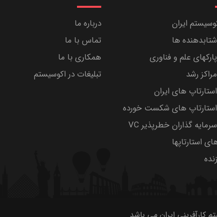
کوسیستم ایران
درباره ما
تابدهنده ها
تماس با ما
رکهای علم و فناوری
همکاری با ما
راکز رشد
تبلیغات در اکوسیستم
تارتاپ های ایران
ستارتاپ های شکست خورده
مایه گذاران خطرپذیر VC
های استارتاپها
ده
 کارآفرینی ایران می باشد