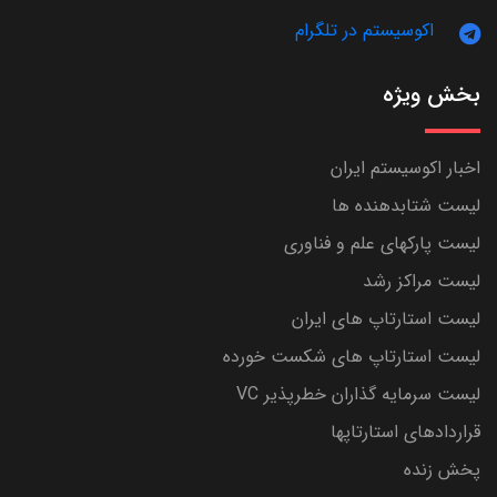
اکوسیستم در تلگرام
بخش ویژه
اخبار اکوسیستم ایران
لیست شتابدهنده ها
لیست پارکهای علم و فناوری
لیست مراکز رشد
لیست استارتاپ های ایران
لیست استارتاپ های شکست خورده
لیست سرمایه گذاران خطرپذیر VC
قراردادهای استارتاپها
پخش زنده