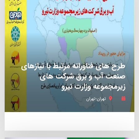
خدمات حرفه ای
43 استارتاپ
طرح های فناورانه مرتبط با نیازهای
صنعت آب و برق شرکت های
زیرمجموعه وزارت نیرو
املاک
تهران-تهران
43 استارتاپ