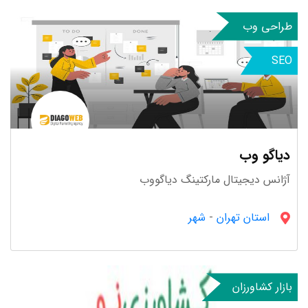
نرم افزار
طراحی وب
90 استارتاپ
SEO
دیاگو وب
آژانس دیجیتال مارکتینگ دیاگووب
رسانه و سرگرمی
83 استارتاپ
استان تهران
-
شهر
بازار کشاورزان