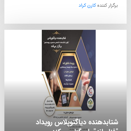
برگزار کننده
کارن کراد
ورزش
34 استارتاپ
طراحی
شتابدهنده دیاگنوپلاس رویداد
33 استارتاپ