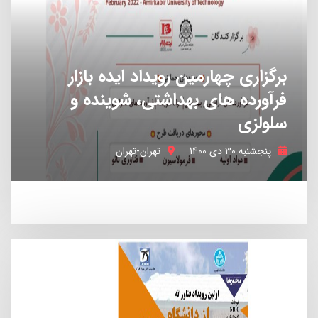
خدمات اداری
برگزاری چهارمین رویداد ایده بازار
27 استارتاپ
فرآورده های بهداشتی، شوینده و
سلولزی
پنجشنبه 30 دی 1400
تهران-تهران
ویدئو
27 استارتاپ