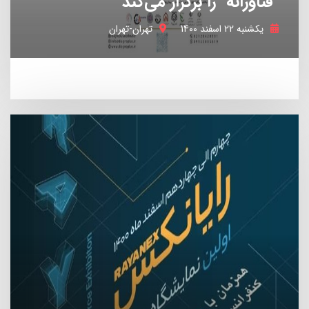
"فناورانه" را برگزار می‌کند
یکشنبه 22 اسفند 1400
تهران-تهران
مراسم و رویدادها
32 استارتاپ