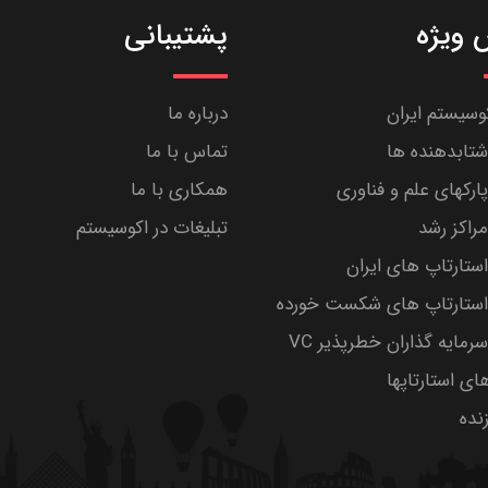
ویژه
پشتیبانی
کوسیستم ایران
درباره ما
تابدهنده ها
تماس با ما
رکهای علم و فناوری
همکاری با ما
راکز رشد
تبلیغات در اکوسیستم
تارتاپ های ایران
ستارتاپ های شکست خورده
مایه گذاران خطرپذیر VC
های استارتاپها
ده