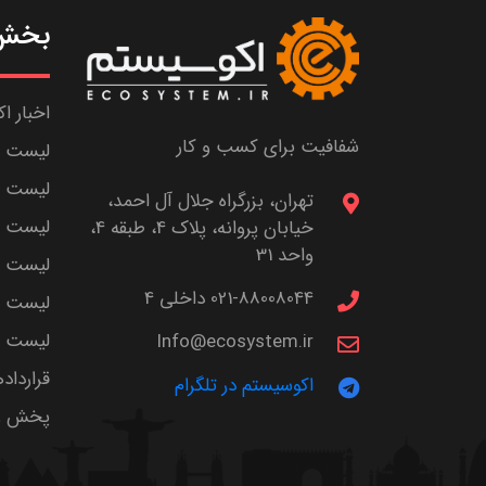
بخش 
اخبار ا
شفافیت برای کسب و کار
لیست ش
لیست پا
تهران، بزرگراه جلال آل احمد،
لیست م
خیابان پروانه، پلاک 4، طبقه 4،
واحد 31
لیست اس
021-88008044 داخلی 4
لیست ا
لیست سر
Info@ecosystem.ir
قرارداد
اکوسیستم در تلگرام
پخش زن