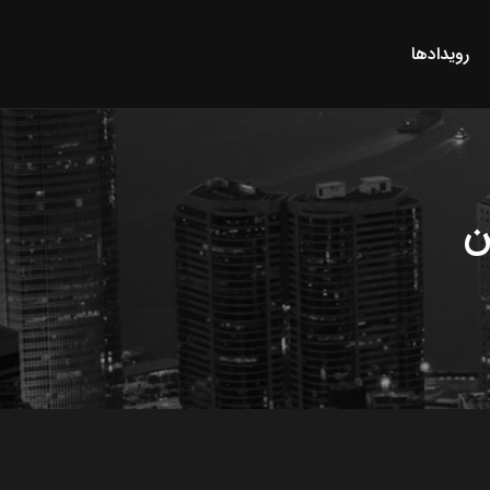
رویدادها
ن