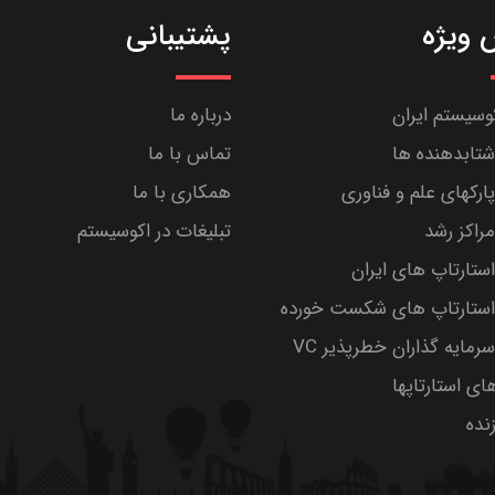
ویژه
پشتیبانی
کوسیستم ایران
درباره ما
تابدهنده ها
تماس با ما
رکهای علم و فناوری
همکاری با ما
راکز رشد
تبلیغات در اکوسیستم
تارتاپ های ایران
ستارتاپ های شکست خورده
مایه گذاران خطرپذیر VC
های استارتاپها
ده