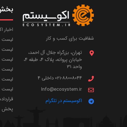
بخش 
اخبار ا
شفافیت برای کسب و کار
لیست ش
لیست پا
تهران، بزرگراه جلال آل احمد،
لیست م
خیابان پروانه، پلاک 4، طبقه 4،
واحد 31
لیست اس
021-88008044 داخلی 4
لیست ا
لیست سر
Info@ecosystem.ir
قرارداد
اکوسیستم در تلگرام
پخش زن