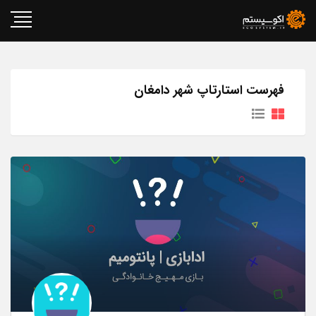
فهرست استارتاپ شهر دامغان