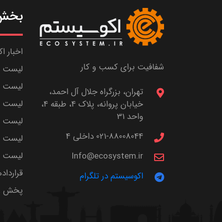
بخش 
اخبار ا
شفافیت برای کسب و کار
لیست ش
لیست پا
تهران، بزرگراه جلال آل احمد،
لیست م
خیابان پروانه، پلاک 4، طبقه 4،
واحد 31
لیست اس
021-88008044 داخلی 4
لیست ا
لیست سر
Info@ecosystem.ir
قرارداد
اکوسیستم در تلگرام
پخش زن