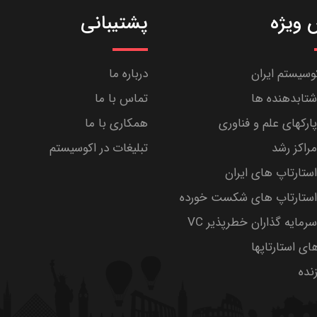
ویژه
پشتیبانی
کوسیستم ایران
درباره ما
تابدهنده ها
تماس با ما
رکهای علم و فناوری
همکاری با ما
راکز رشد
تبلیغات در اکوسیستم
تارتاپ های ایران
ستارتاپ های شکست خورده
مایه گذاران خطرپذیر VC
های استارتاپها
ده