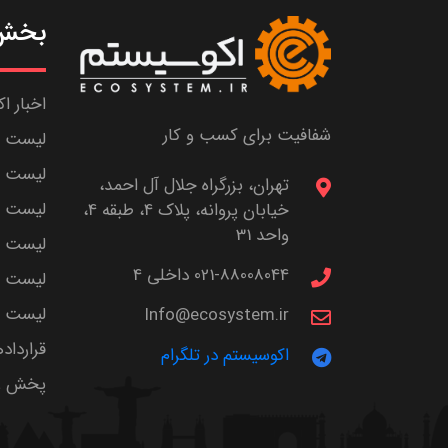
بخش 
اخبار ا
شفافیت برای کسب و کار
لیست ش
لیست پا
تهران، بزرگراه جلال آل احمد،
لیست م
خیابان پروانه، پلاک 4، طبقه 4،
واحد 31
لیست اس
021-88008044 داخلی 4
لیست ا
لیست سر
Info@ecosystem.ir
قرارداد
اکوسیستم در تلگرام
پخش زن