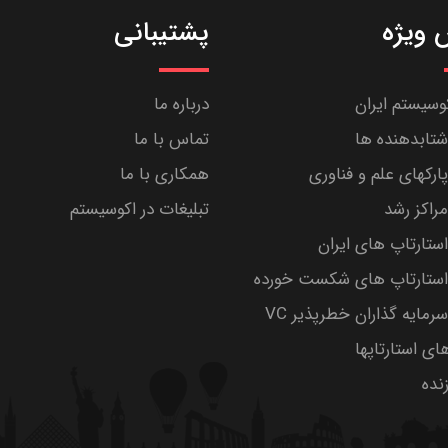
ویژه
پشتیبانی
کوسیستم ایران
درباره ما
تابدهنده ها
تماس با ما
رکهای علم و فناوری
همکاری با ما
راکز رشد
تبلیغات در اکوسیستم
تارتاپ های ایران
ستارتاپ های شکست خورده
مایه گذاران خطرپذیر VC
های استارتاپها
ده