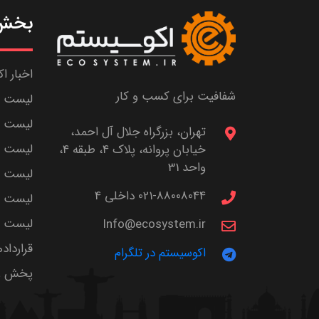
بخش 
اخبار ا
شفافیت برای کسب و کار
لیست ش
لیست پا
تهران، بزرگراه جلال آل احمد،
لیست م
خیابان پروانه، پلاک 4، طبقه 4،
واحد 31
لیست اس
021-88008044 داخلی 4
لیست ا
لیست سر
Info@ecosystem.ir
قرارداد
اکوسیستم در تلگرام
پخش زن