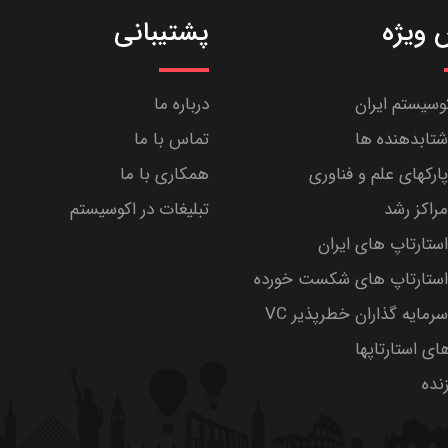
ویژه
پشتیبانی
کوسیستم ایران
درباره ما
تابدهنده ها
تماس با ما
رکهای علم و فناوری
همکاری با ما
راکز رشد
تبلیغات در اکوسیستم
تارتاپ های ایران
ستارتاپ های شکست خورده
مایه گذاران خطرپذیر VC
های استارتاپها
ده