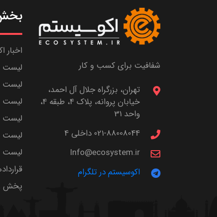
بخش 
اخبار ا
شفافیت برای کسب و کار
لیست ش
لیست پا
تهران، بزرگراه جلال آل احمد،
لیست م
خیابان پروانه، پلاک 4، طبقه 4،
واحد 31
لیست اس
021-88008044 داخلی 4
لیست ا
لیست سر
Info@ecosystem.ir
قرارداد
اکوسیستم در تلگرام
پخش زن