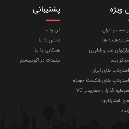
ویژه
پشتیبانی
کوسیستم ایران
درباره ما
تابدهنده ها
تماس با ما
رکهای علم و فناوری
همکاری با ما
راکز رشد
تبلیغات در اکوسیستم
تارتاپ های ایران
ستارتاپ های شکست خورده
مایه گذاران خطرپذیر VC
های استارتاپها
ده