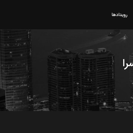
رویدادها
را