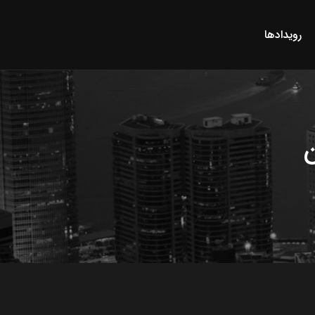
رویدادها
ن