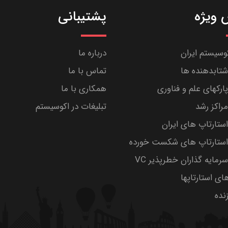
ویژه
پشتیبانی
کوسیستم ایران
درباره ما
تابدهنده ها
تماس با ما
رکهای علم و فناوری
همکاری با ما
راکز رشد
تبلیغات در اکوسیستم
تارتاپ های ایران
ستارتاپ های شکست خورده
مایه گذاران خطرپذیر VC
های استارتاپها
ده