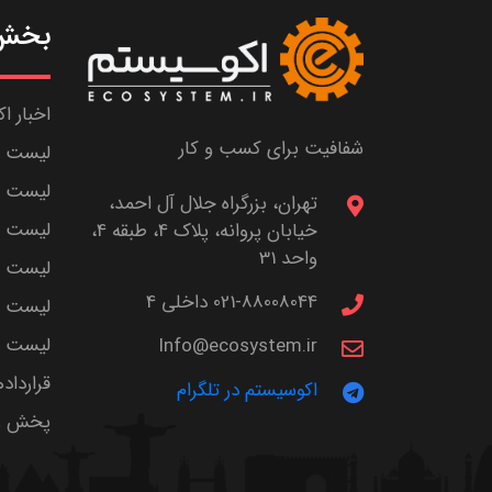
بخش 
اخبار ا
شفافیت برای کسب و کار
لیست ش
لیست پا
تهران، بزرگراه جلال آل احمد،
لیست م
خیابان پروانه، پلاک 4، طبقه 4،
واحد 31
لیست اس
021-88008044 داخلی 4
لیست ا
لیست سر
Info@ecosystem.ir
قرارداد
اکوسیستم در تلگرام
پخش زن