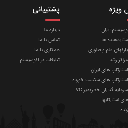
ویژه
پشتیبانی
کوسیستم ایران
درباره ما
تابدهنده ها
تماس با ما
رکهای علم و فناوری
همکاری با ما
راکز رشد
تبلیغات در اکوسیستم
تارتاپ های ایران
ستارتاپ های شکست خورده
مایه گذاران خطرپذیر VC
های استارتاپها
ده