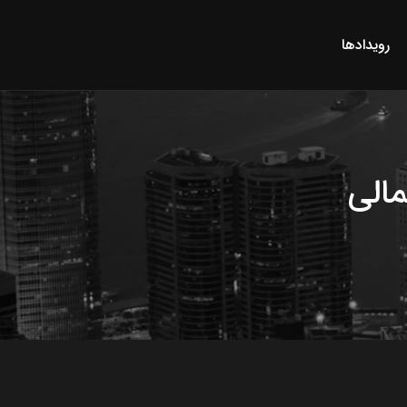
رویدادها
مالى