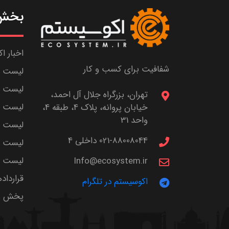
بخش 
اخبار ا
شفافیت برای کسب و کار
لیست ش
لیست پا
تهران، بزرگراه جلال آل احمد،
لیست م
خیابان پروانه، پلاک 4، طبقه 4،
واحد 31
لیست اس
021-88008044 داخلی 4
لیست ا
لیست سر
Info@ecosystem.ir
قرارداد
اکوسیستم در تلگرام
پخش زن