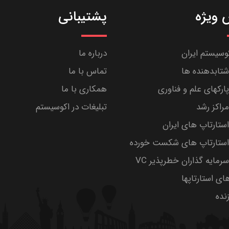
ویژه
پشتیبانی
کوسیستم ایران
درباره ما
تابدهنده ها
تماس با ما
رکهای علم و فناوری
همکاری با ما
راکز رشد
تبلیغات در اکوسیستم
تارتاپ های ایران
ستارتاپ های شکست خورده
مایه گذاران خطرپذیر VC
های استارتاپها
ده