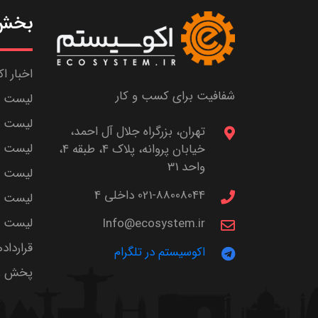
بخش 
اخبار ا
شفافیت برای کسب و کار
لیست ش
لیست پا
تهران، بزرگراه جلال آل احمد،
لیست م
خیابان پروانه، پلاک 4، طبقه 4،
واحد 31
لیست اس
021-88008044 داخلی 4
لیست ا
لیست سر
Info@ecosystem.ir
قرارداد
اکوسیستم در تلگرام
پخش زن