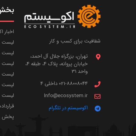
بخش 
اخبار ا
شفافیت برای کسب و کار
لیست ش
لیست پا
تهران، بزرگراه جلال آل احمد،
لیست م
خیابان پروانه، پلاک 4، طبقه 4،
واحد 31
لیست اس
021-88008044 داخلی 4
لیست ا
لیست سر
Info@ecosystem.ir
قرارداد
اکوسیستم در تلگرام
پخش زن