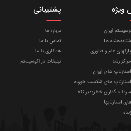
ویژه
پشتیبانی
کوسیستم ایران
درباره ما
تابدهنده ها
تماس با ما
رکهای علم و فناوری
همکاری با ما
راکز رشد
تبلیغات در اکوسیستم
تارتاپ های ایران
ستارتاپ های شکست خورده
مایه گذاران خطرپذیر VC
های استارتاپها
ده