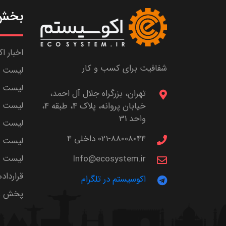
بخش 
اخبار ا
شفافیت برای کسب و کار
لیست ش
لیست پا
تهران، بزرگراه جلال آل احمد،
لیست م
خیابان پروانه، پلاک 4، طبقه 4،
واحد 31
لیست اس
021-88008044 داخلی 4
لیست ا
لیست سر
Info@ecosystem.ir
قرارداد
اکوسیستم در تلگرام
پخش زن