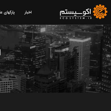
اخبار
پارکهای ع
ا