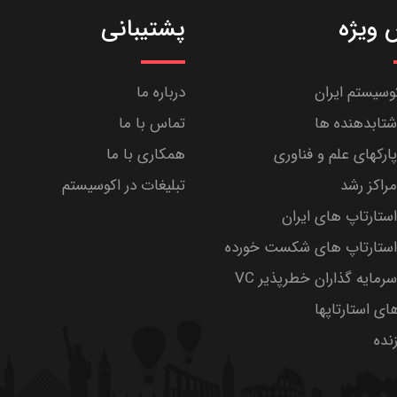
ویژه
پشتیبانی
کوسیستم ایران
درباره ما
تابدهنده ها
تماس با ما
رکهای علم و فناوری
همکاری با ما
راکز رشد
تبلیغات در اکوسیستم
تارتاپ های ایران
ستارتاپ های شکست خورده
مایه گذاران خطرپذیر VC
های استارتاپها
ده