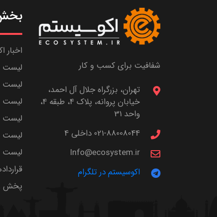
بخش 
اخبار ا
شفافیت برای کسب و کار
لیست ش
لیست پا
تهران، بزرگراه جلال آل احمد،
لیست م
خیابان پروانه، پلاک 4، طبقه 4،
واحد 31
لیست اس
021-88008044 داخلی 4
لیست ا
لیست سر
Info@ecosystem.ir
قرارداد
اکوسیستم در تلگرام
پخش زن