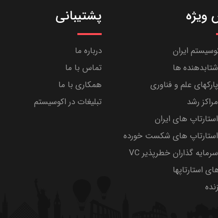
ویژه
پشتیبانی
کوسیستم ایران
درباره ما
تابدهنده ها
تماس با ما
رکهای علم و فناوری
همکاری با ما
راکز رشد
تبلیغات در اکوسیستم
تارتاپ های ایران
ستارتاپ های شکست خورده
مایه گذاران خطرپذیر VC
های استارتاپها
ده