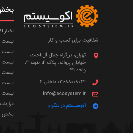
بخش 
اخبار ا
شفافیت برای کسب و کار
لیست ش
لیست پا
تهران، بزرگراه جلال آل احمد،
لیست م
خیابان پروانه، پلاک 4، طبقه 4،
واحد 31
لیست اس
021-88008044 داخلی 4
لیست ا
لیست سر
Info@ecosystem.ir
قرارداد
اکوسیستم در تلگرام
پخش زن