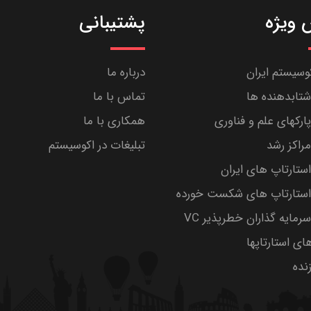
ویژه
پشتیبانی
کوسیستم ایران
درباره ما
تابدهنده ها
تماس با ما
رکهای علم و فناوری
همکاری با ما
راکز رشد
تبلیغات در اکوسیستم
تارتاپ های ایران
ستارتاپ های شکست خورده
مایه گذاران خطرپذیر VC
های استارتاپها
ده