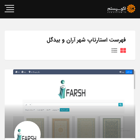
فهرست استارتاپ شهر آران و بیدگل