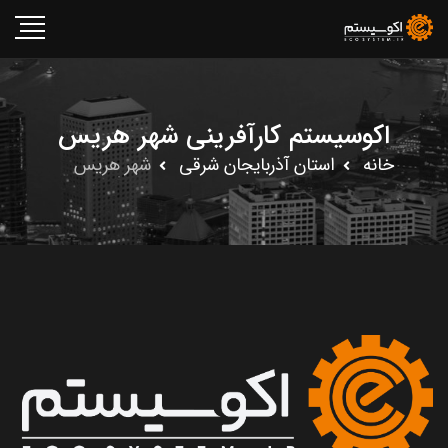
اکوسیستم کارآفرینی شهر هریس
خانه
استان آذربايجان شرقى
شهر هریس