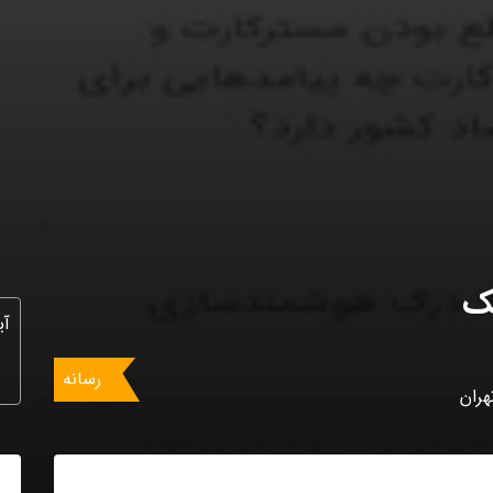
یک
آی
رسانه
هران