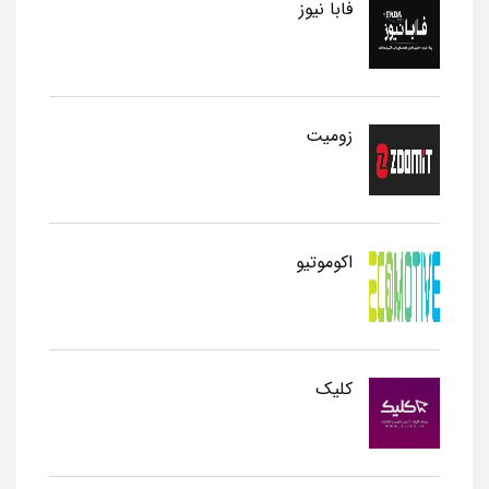
فابا نیوز
زومیت
اکوموتیو
کلیک