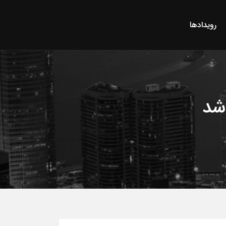
رویدادها
 شد