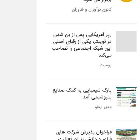
کانون نوآوران و فناوران
رپر آمریکایی پس از بن شدن
در توییتر، یکی از رقبای اصلی
این شبکه اجتماعی را تصاحب
می‌کند
زومیت
پارک شیمیایی به کمک صنایع
پتروشیمی آمد
مدیر اینفو
فراخوان پذیرش شرکت های
فناور و دانش بنیان فعال در