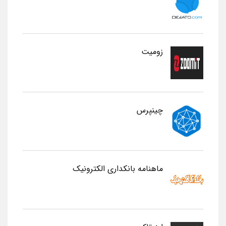
زومیت
چینپرس
ماهنامه بانکداری الکترونیک