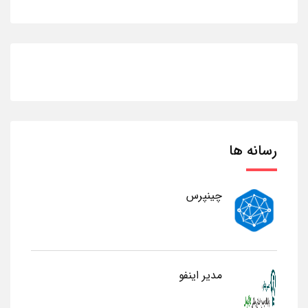
رسانه ها
چینپرس
مدیر اینفو