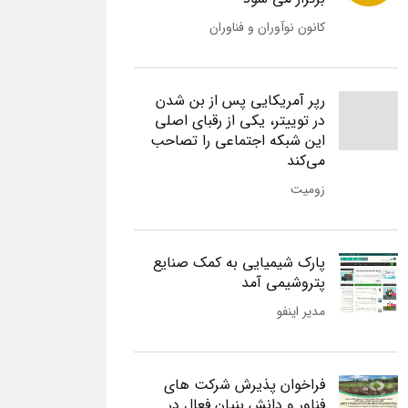
کانون نوآوران و فناوران
رپر آمریکایی پس از بن شدن
در توییتر، یکی از رقبای اصلی
این شبکه اجتماعی را تصاحب
می‌کند
زومیت
پارک شیمیایی به کمک صنایع
پتروشیمی آمد
مدیر اینفو
فراخوان پذیرش شرکت های
فناور و دانش بنیان فعال در