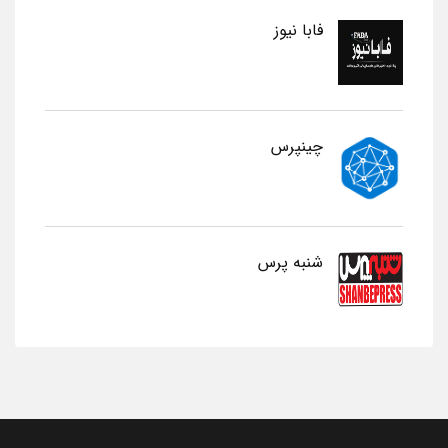
فابا نیوز
چینپرس
شنبه پرس