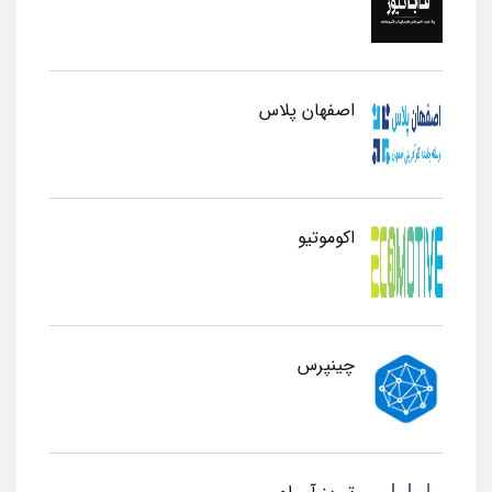
اصفهان پلاس
اکوموتیو
چینپرس