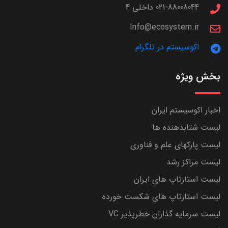
021-88008044 داخلی 4
Info@ecosystem.ir
اکوسیستم در تلگرام
بخش ویژه
اخبار اکوسیستم ایران
لیست شتابدهنده ها
لیست پارکهای علم و فناوری
لیست مراکز رشد
لیست استارتاپ های ایران
لیست استارتاپ های شکست خورده
لیست سرمایه گذاران خطرپذیر VC