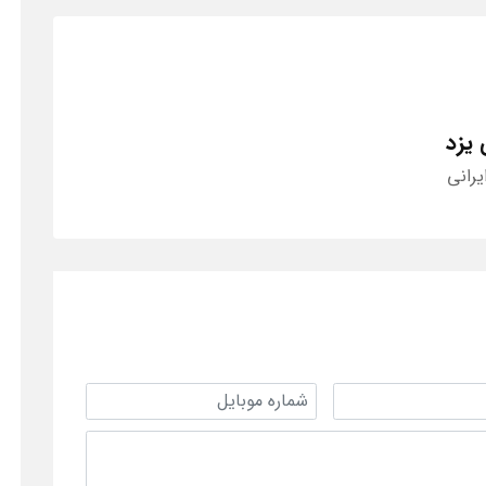
 یزد
یرانی