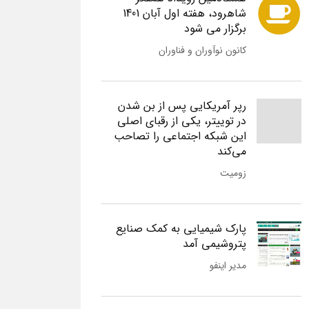
شاهرود، هفته اول آبان 1401
برگزار می شود
کانون نوآوران و فناوران
رپر آمریکایی پس از بن شدن
در توییتر، یکی از رقبای اصلی
این شبکه اجتماعی را تصاحب
می‌کند
زومیت
پارک شیمیایی به کمک صنایع
پتروشیمی آمد
مدیر اینفو