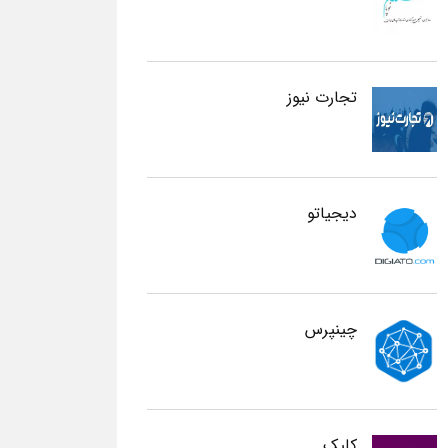
تجارت نیوز
دیجیاتو
چینپرس
کلیک