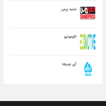
شنبه پرس
اکوموتیو
آی چیزها