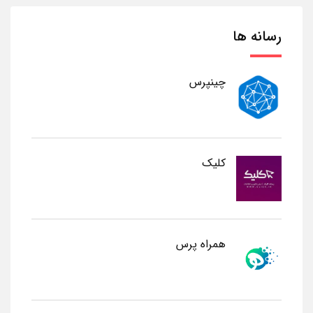
رسانه ها
چینپرس
کلیک
همراه پرس