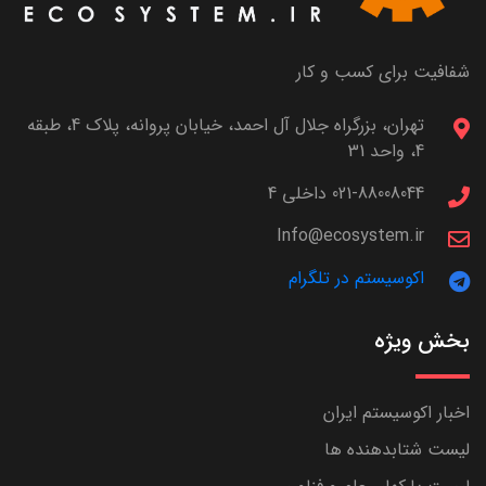
شفافیت برای کسب و کار
تهران، بزرگراه جلال آل احمد، خیابان پروانه، پلاک 4، طبقه
4، واحد 31
021-88008044 داخلی 4
Info@ecosystem.ir
اکوسیستم در تلگرام
بخش ویژه
اخبار اکوسیستم ایران
لیست شتابدهنده ها