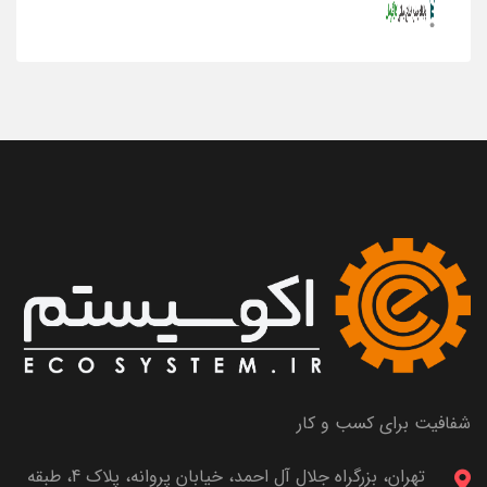
شفافیت برای کسب و کار
تهران، بزرگراه جلال آل احمد، خیابان پروانه، پلاک 4، طبقه