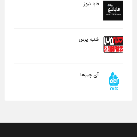
فابا نیوز
شنبه پرس
آی چیزها