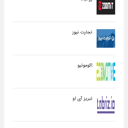
تجارت نیوز
اکوموتیو
تبریز آی او