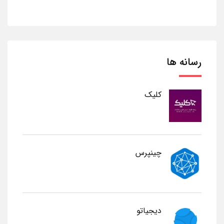
رسانه ها
کلیک
چینپرس
دیجیاتو