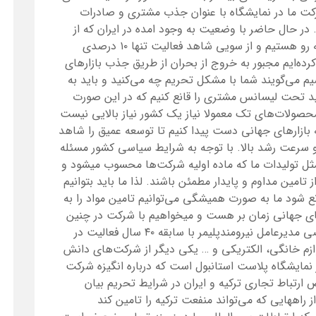
کت ما در نمایشگاه با عنوان جذب مشتری و صادرات
د. در حال حاضر با وضعیت به وجود امده در ایران که از
یک سو با کاهش تقاضا به علت اشباع بازار روبه رو هستیم و از سویی شاهد فعالیت تنها ۱۰ درصدی
رده‌ایم مجبور به خروج از بحران از طریق جذب بازارهای
می‌گویند شما با مشکل تحریم چه می‌کنید و باید به
لید تحت لیسانس مشتری را قانع کنیم که در این صورت
محصولات‌های تک معمولا نیاز یک کشور نیاز بالایی نیست
به بازارهای جهانی دست پیدا کنیم تا توسعه عمیق را شاهد
سرعت رشد بالا. با توجه به شرایط سیاسی کشور مسئله
تولیدات ما که ماده اولیه شرکت‌ها محسوب میشود و
امین مداوم و پایدار مطمئن باشند. لذا ما باید بتوانیم
نع شود ما به صورت همیشگی می‌توانیم تامین مواد را به
رهای جهانی زمان بر هست و میخواهیم با شرکت در چنین
نمایشگاه هایی خود را ثابت کنیم. مهدی پورقاضی مدیرعامل نیرومندپلیمر با سابقه ۴۰ سال فعالیت در
وازم خانگی، الکتریکی و … یکی دیگر از شرکت‌های دانش
ر نمایشگاه پلاست استانبول است که درباره انگیزه شرکت
رتباط تجاری ترکیه و ایران در شرایط تحریم بیان
 راههایی که می‌تواند منفعت ترکیه را تامین کند