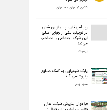
کانون نوآوران و فناوران
رپر آمریکایی پس از بن شدن
در توییتر، یکی از رقبای اصلی
این شبکه اجتماعی را تصاحب
می‌کند
زومیت
پارک شیمیایی به کمک صنایع
پتروشیمی آمد
مدیر اینفو
فراخوان پذیرش شرکت های
فناور و دانش بنیان فعال در