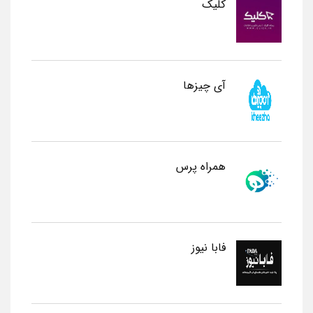
کلیک
آی چیزها
همراه پرس
فابا نیوز