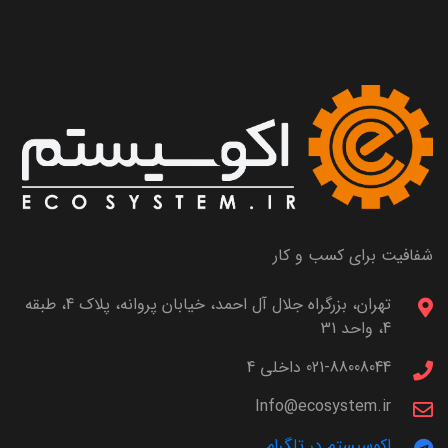
شفافیت برای کسب و کار
تهران، بزرگراه جلال آل احمد، خیابان پروانه، پلاک 4، طبقه
4، واحد 31
021-88008044 داخلی 4
Info@ecosystem.ir
اکوسیستم در تلگرام