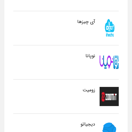
آی چیزها
نوپانا
زومیت
دیجیاتو