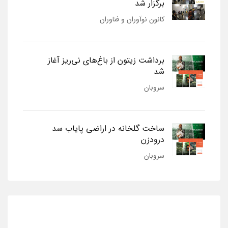
برگزار شد
کانون نوآوران و فناوران
برداشت زیتون از باغ‌های نی‌ریز آغاز
شد
سروبان
ساخت گلخانه در اراضی پایاب سد
درودزن
سروبان