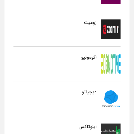
زومیت
اکوموتیو
دیجیاتو
اینوتاکس