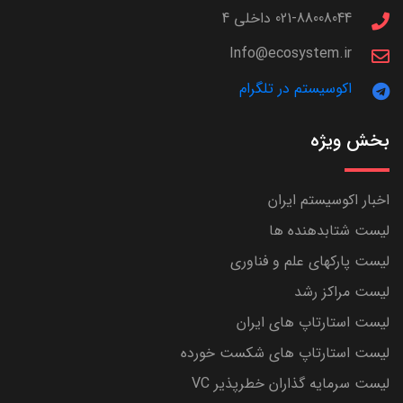
021-88008044 داخلی 4
Info@ecosystem.ir
اکوسیستم در تلگرام
بخش ویژه
اخبار اکوسیستم ایران
لیست شتابدهنده ها
لیست پارکهای علم و فناوری
لیست مراکز رشد
لیست استارتاپ های ایران
لیست استارتاپ های شکست خورده
لیست سرمایه گذاران خطرپذیر VC