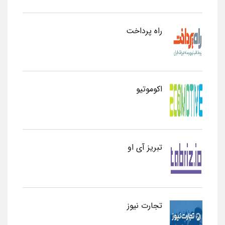
راه پرداخت
اکوموتیو
تبریز آی او
تجارت نیوز