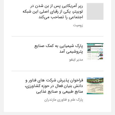
رپر آمریکایی پس از بن شدن در
توییتر، یکی از رقبای اصلی این شبکه
اجتماعی را تصاحب می‌کند
زومیت
پارک شیمیایی به کمک صنایع
پتروشیمی آمد
مدیر اینفو
فراخوان پذیرش شرکت های فناور و
دانش بنیان فعال در حوزه کشاورزی،
منابع طبیعی و صنایع غذایی
پارک علم و فناوری مازندران