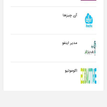
آی چیزها
مدیر اینفو
اکوموتیو