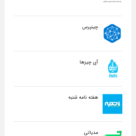
چینپرس
آی چیزها
هفته نامه شنبه
مدیاتی