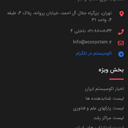
تهران، بزرگراه جلال آل احمد، خیابان پروانه، پلاک 4، طبقه
4، واحد 31
021-88008044 داخلی 4
Info@ecosystem.ir
اکوسیستم در تلگرام
بخش ویژه
اخبار اکوسیستم ایران
لیست شتابدهنده ها
لیست پارکهای علم و فناوری
لیست مراکز رشد
لیست استارتاپ های ایران