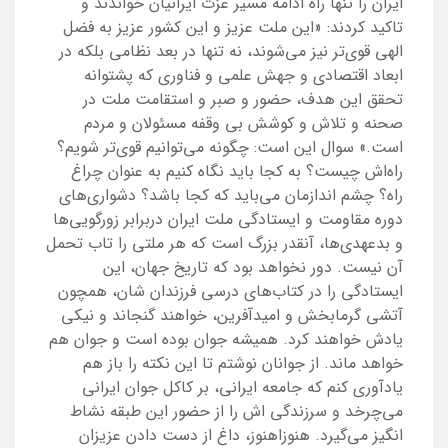
ایران را تنها راه ادامه مسیر عزت ایرانیان خواندند و
تاکید کردند: «این ملت عزیز و این کشور عزیز به فضل
الهی قوی‌تر نیز می‌شوند، نه تنها در بعد نظامی بلکه در
ابعاد اقتصادی و جهش علمی و فناوری که پشتوانه
تحقق این هدف، حضور و صبر و استقامت ملت در
صحنه و تلاش و کوشش بی وقفه مسئولان و مردم
است.» سوال این است: چگونه می‌توانیم قوی‌تر شویم؟
راه‌اش چیست؟ به کجا باید نگاه کنیم به عنوان چراغ
راه؟ چشم اندازمان می‌باید که کجا باشد؟ دشواری‌های
دوره مقاومت و ایستادگی ملت ایران دربرابر زورگویی‌ها
و بدعهدی‌ها، آنقدر بزرگ است که هر ملتی را تاب تحمل
آن نیست. دور نخواهد بود که تاریخ جهان، این
ایستادگی را در کتاب‌های درسی فرزندان شان، همچون
آتشی گرمابخش و امیدآفرین، خواهند گنجاند و نیکی
یادش خواهند کرد. همیشه جوان بوده است و جوان هم
خواهد ماند. از جوانان نوشتم تا این نکته را باز هم
یادآوری کنم که جامعه ایرانی، بر کاکل جوان ایرانی
می‌چرخد و سرزندگی اش را از حضور این طبقه نشاط
انگیز می‌گیرد. هنوزاهنوز، داغ از دست دادن عزیزان