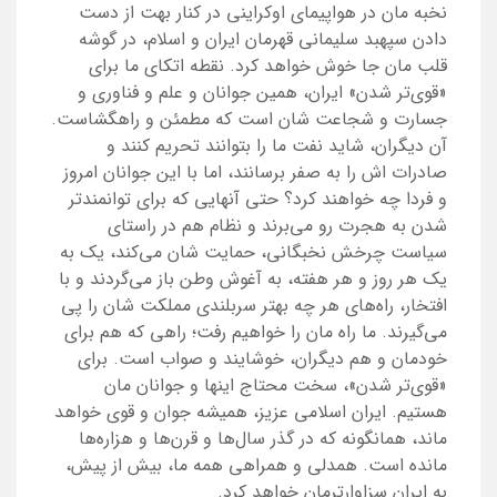
نخبه مان در هواپیمای اوکراینی در کنار بهت از دست
دادن سپهبد سلیمانی قهرمان ایران و اسلام، در گوشه
قلب مان جا خوش خواهد کرد. نقطه اتکای ما برای
«قوی‌تر شدن» ایران، همین جوانان و علم و فناوری و
جسارت و شجاعت شان است که مطمئن و راهگشاست.
آن دیگران، شاید نفت ما را بتوانند تحریم کنند و
صادرات اش را به صفر برسانند، اما با این جوانان امروز
و فردا چه خواهند کرد؟ حتی آنهایی که برای توانمندتر
شدن به هجرت رو می‌برند و نظام هم در راستای
سیاست چرخش نخبگانی، حمایت شان می‌کند، یک به
یک هر روز و هر هفته، به آغوش وطن باز می‌گردند و با
افتخار، راه‌های هر چه بهتر سربلندی مملکت شان را پی
می‌گیرند. ما راه مان را خواهیم رفت؛ راهی که هم برای
خودمان و هم دیگران، خوشایند و صواب است. برای
«قوی‌تر شدن»، سخت محتاج اینها و جوانان مان
هستیم. ایران اسلامی عزیز، همیشه جوان و قوی خواهد
ماند، همانگونه که در گذر سال‌ها و قرن‌ها و هزاره‌ها
مانده است. همدلی و همراهی همه ما، بیش از پیش،
به ایران سزاوارترمان خواهد کرد.