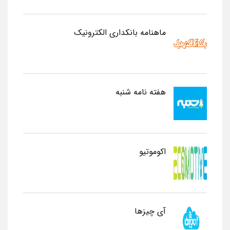
ماهنامه بانکداری الکترونیک
هفته نامه شنبه
اکوموتیو
آی چیزها