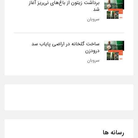
برداشت زیتون از باغ‌های نی‌ریز آغاز
شد
سروبان
ساخت گلخانه در اراضی پایاب سد
درودزن
سروبان
رسانه ها