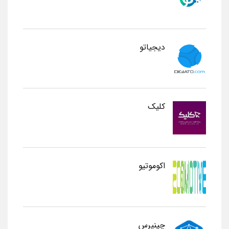
دیجیاتو
کلیک
اکوموتیو
چینپرس