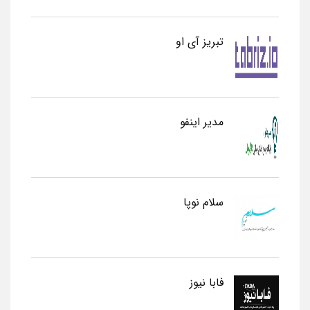
تبریز آی او
مدیر اینفو
سلام نوپا
فابا نیوز