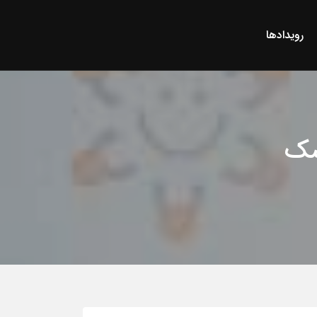
رویدادها
سک