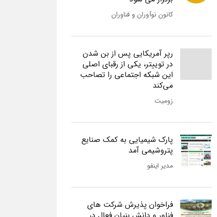
کانون نوآوران و فناوران
رپر آمریکایی پس از بن شدن
در توییتر، یکی از رقبای اصلی
این شبکه اجتماعی را تصاحب
می‌کند
زومیت
پارک شیمیایی به کمک صنایع
پتروشیمی آمد
مدیر اینفو
فراخوان پذیرش شرکت های
فناور و دانش بنیان فعال در