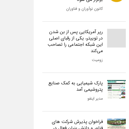
کانون نوآوران و فناوران
رپر آمریکایی پس از بن شدن
در توییتر، یکی از رقبای اصلی
این شبکه اجتماعی را تصاحب
می‌کند
زومیت
پارک شیمیایی به کمک صنایع
پتروشیمی آمد
مدیر اینفو
فراخوان پذیرش شرکت های
فناور و دانش بنیان فعال در