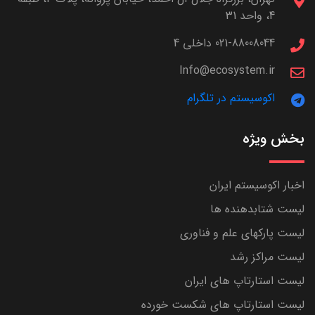
4، واحد 31
021-88008044 داخلی 4
Info@ecosystem.ir
اکوسیستم در تلگرام
بخش ویژه
اخبار اکوسیستم ایران
لیست شتابدهنده ها
لیست پارکهای علم و فناوری
لیست مراکز رشد
لیست استارتاپ های ایران
لیست استارتاپ های شکست خورده