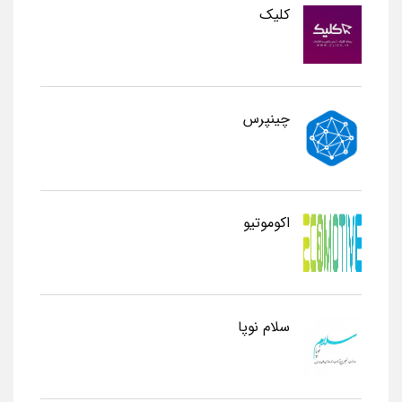
کلیک
چینپرس
اکوموتیو
سلام نوپا