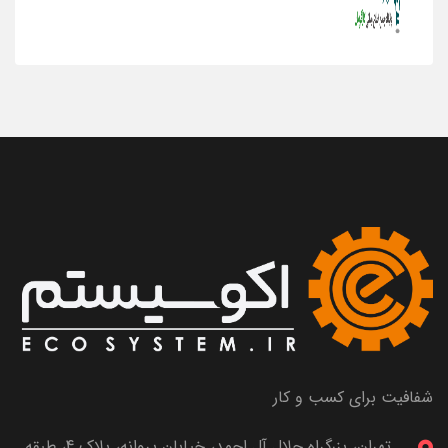
شفافیت برای کسب و کار
تهران، بزرگراه جلال آل احمد، خیابان پروانه، پلاک 4، طبقه