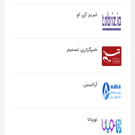
تبریز آی او
خبرگزاری تسنیم
آراتیس
نوپانا