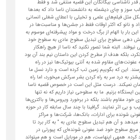
قدر ناشناسی بیگانگان این قضیه منتفی شد و فقط
ه لب سوز و چای دیشمله به دانشمندان ناسا داد که بعد‌ها
شکل مثل فیلم‌های علمی و تخیلی با اعطای شغلی انسانی
د و نانو که اکثر اوقات فقط در جشن‌ها و مناسبت‌ها در
ین بار با الهام از برگ درخت و مواد پیشرفته‌ای موسوم به
، پوشش دهی سطوح برای تبدیل سطوح عادی به سطوح خود
یوفتد. البته شما تصور نکنید که ناسا از هیچ راهکار
د، بلکه هدف از مطرح کردن این داستان نیم بند آن بود
عفونت‌های مقاوم شده به آنتی بیوتیک‌ها نیز در راه
سند. این که بگوییم زمین تب کرده است و دارد نسل ما
شتر به درد سر به راه کردن بشر سرکش میخورد، اما راه
رمان نمیکند. درست مثل این است در خصوص قضیه ناسا
الاتر از سطح زمین ایستگاه بزنیم. ما به سطوحی نیاز داریم که نه تنها
خود مقاوم باشند بلکه در برخورد ویروس‌ها و باکتری‌ها
ب و بی اثر نمایند. گرافینا با چند سال سابقه کار در حوزه
نی شونده برای ادارات، بانک‌ها، شرکت‌ها و مراکز
 میدهد و آن هم تبدیل سطوح عادی به " به کار برد تا
ر مربع سطوح خود ضد عفونی شونده‌ای که پیورتی در
د کرده. همه‏ی اینهاست، هم در موبایل است و هم میتواند