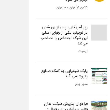
کانون نوآوران و فناوران
رپر آمریکایی پس از بن شدن
در توییتر، یکی از رقبای اصلی
این شبکه اجتماعی را تصاحب
می‌کند
زومیت
پارک شیمیایی به کمک صنایع
پتروشیمی آمد
مدیر اینفو
فراخوان پذیرش شرکت های
فناور و دانش بنیان فعال در