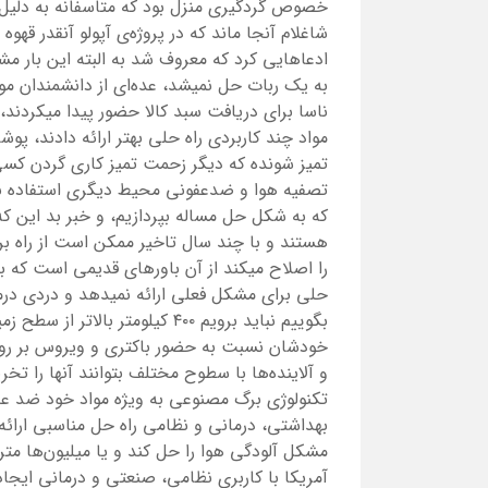
خصوص گردگیری منزل بود که متاسفانه به دلیل 
شاغلام آنجا ماند که در پروژه‌ی آپولو آنقدر قهو
ادعاهایی کرد که معروف شد به البته این بار م
به یک ربات حل نمیشد، عده‌ای از دانشمندان موا
ناسا برای دریافت سبد کالا حضور پیدا میکردند، ا
مواد چند کاربردی راه حلی بهتر ارائه دادند
تمیز شونده که دیگر زحمت تمیز کاری گردن کسی ن
تصفیه هوا و ضدعفونی محیط دیگری استفاده نکر
که به شکل حل مساله بپردازیم، و خبر بد این که 
هستند و با چند سال تاخیر ممکن است از راه بر
را اصلاح میکند از آن باورهای قدیمی است که بی
حلی برای مشکل فعلی ارائه نمیدهد و دردی د
بگوییم نباید برویم ۴۰۰ کیلومتر ب
خودشان نسبت به حضور باکتری و ویروس بر روی 
و آلاینده‌ها با سطوح مختلف بتوانند آنها را تخری
تکنولوژی برگ مصنوعی به ویژه مواد خود ضد عفو
بهداشتی، درمانی و نظامی راه حل مناسبی ارائه
مشکل آلودگی هوا را حل کند و یا میلیون‌ها مت
آمریکا با کاربری نظامی، صنعتی و درمانی ایجا