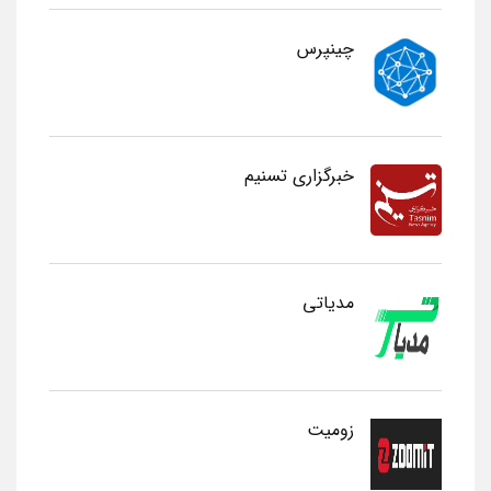
چینپرس
خبرگزاری تسنیم
مدیاتی
زومیت