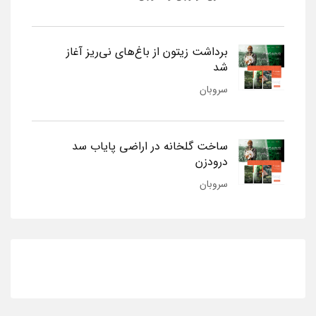
برداشت زیتون از باغ‌های نی‌ریز آغاز
شد
سروبان
ساخت گلخانه در اراضی پایاب سد
درودزن
سروبان