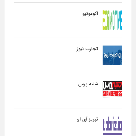
اکوموتیو
تجارت نیوز
شنبه پرس
تبریز آی او