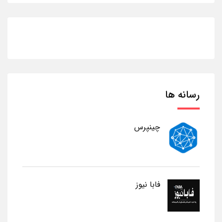
رسانه ها
چینپرس
فابا نیوز