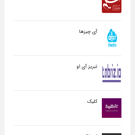
آی چیزها
تبریز آی او
کلیک